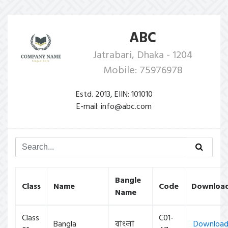
ABC
Jatrabari, Dhaka - 1204
Mobile: 75976978
Estd. 2013, EIIN: 101010
E-mail: info@abc.com
Bangle
Class
Name
Code
Downloa
Name
Class
C01-
Bangla
বাংলা
Downloa