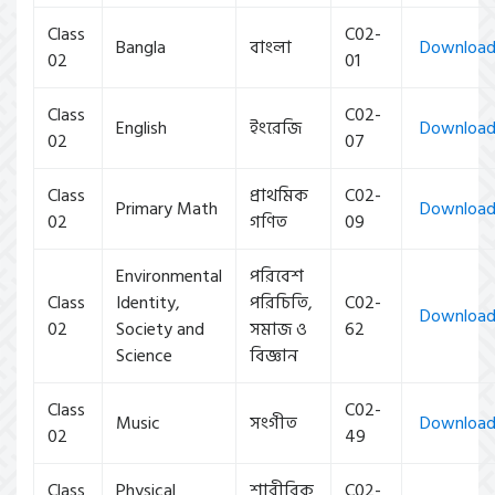
Class
C02-
Bangla
বাংলা
Downloa
02
01
Class
C02-
English
ইংরেজি
Downloa
02
07
Class
প্রাথমিক
C02-
Primary Math
Downloa
02
গণিত
09
Environmental
পরিবেশ
Class
Identity,
পরিচিতি,
C02-
Downloa
02
Society and
সমাজ ও
62
Science
বিজ্ঞান
Class
C02-
Music
সংগীত
Downloa
02
49
Class
Physical
শারীরিক
C02-