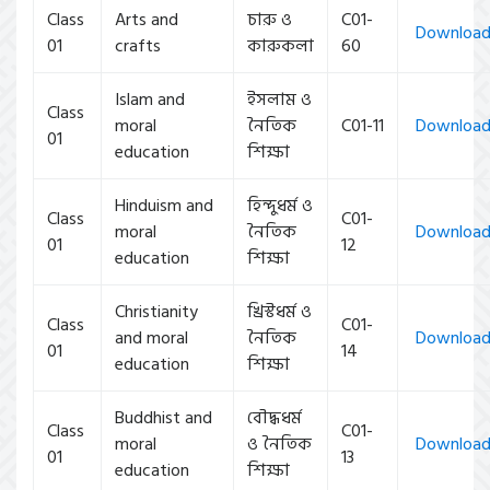
Class
Arts and
চারু ও
C01-
Downloa
01
crafts
কারুকলা
60
Islam and
ইসলাম ও
Class
moral
নৈতিক
C01-11
Downloa
01
education
শিক্ষা
Hinduism and
হিন্দুধর্ম ও
Class
C01-
moral
নৈতিক
Downloa
01
12
education
শিক্ষা
Christianity
খ্রিস্টধর্ম ও
Class
C01-
and moral
নৈতিক
Downloa
01
14
education
শিক্ষা
Buddhist and
বৌদ্ধধর্ম
Class
C01-
moral
ও নৈতিক
Downloa
01
13
education
শিক্ষা