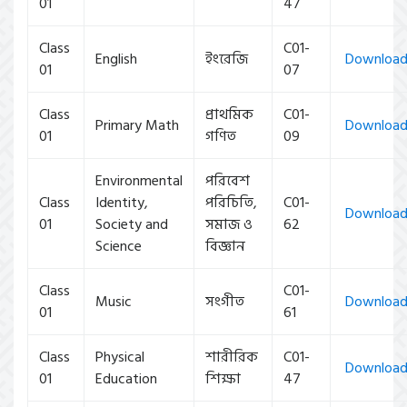
01
47
Class
C01-
English
ইংরেজি
Downloa
01
07
Class
প্রাথমিক
C01-
Primary Math
Downloa
01
গণিত
09
Environmental
পরিবেশ
Class
Identity,
পরিচিতি,
C01-
Downloa
01
Society and
সমাজ ও
62
Science
বিজ্ঞান
Class
C01-
Music
সংগীত
Downloa
01
61
Class
Physical
শারীরিক
C01-
Downloa
01
Education
শিক্ষা
47